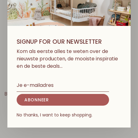
SIGNUP FOR OUR NEWSLETTER
Kom als eerste alles te weten over de
nieuwste producten, de mooiste inspiratie
en de beste deals…
Bandana Slabbetje - Clay
ABONNEER
- 2 pack
€22,00
No thanks, I want to keep shopping.