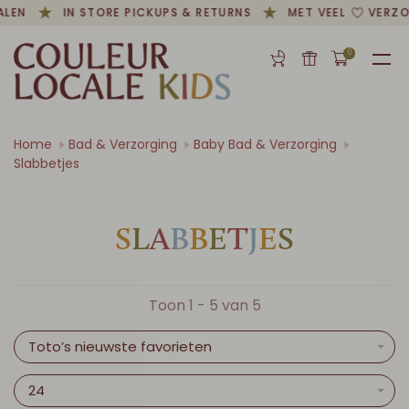
ALEN
IN STORE PICKUPS & RETURNS
MET VEEL
VERZO
0
Home
Bad & Verzorging
Baby Bad & Verzorging
Slabbetjes
S
L
A
B
B
E
T
J
E
S
Toon 1 - 5 van 5
Toto’s nieuwste favorieten
24