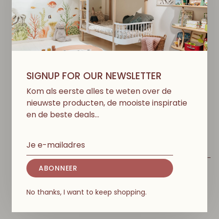
Greenable
Greenable
SIGNUP FOR OUR NEWSLETTER
Kom als eerste alles te weten over de
nieuwste producten, de mooiste inspiratie
en de beste deals…
PATTI OSLO
PATTI OSLO
Maki De Vis
Aardbei Wagenspanner -
Wagenspanner - Rust
Cream/Red With Bell
ABONNEER
With Bell
€45,00
No thanks, I want to keep shopping.
€45,00