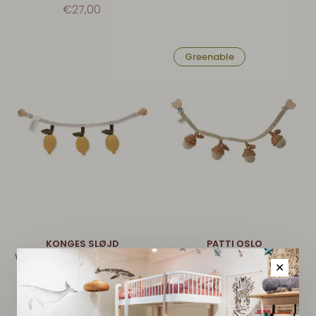
€27,00
Greenable
KONGES SLØJD
PATTI OSLO
Wagenspanner - Lemon
Acorn Wagenspanner -
✕
Beige/Caramel
€40,50
€45,00