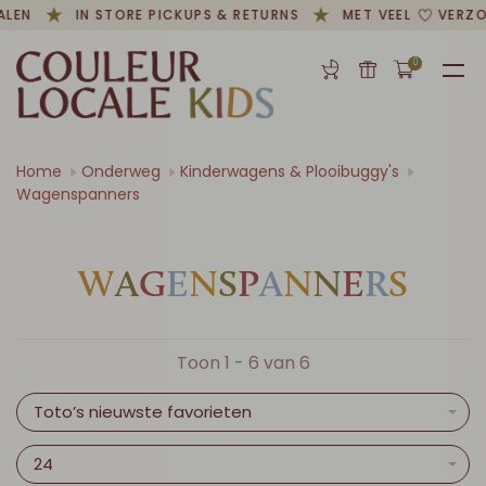
ALEN
IN STORE PICKUPS & RETURNS
MET VEEL
VERZO
0
Home
Onderweg
Kinderwagens & Plooibuggy's
Wagenspanners
W
A
G
E
N
S
P
A
N
N
E
R
S
Toon 1 - 6 van 6
Toto’s nieuwste favorieten
24