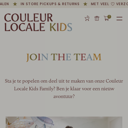
ALEN
IN STORE PICKUPS & RETURNS
MET VEEL
VERZO
0
J
O
I
N
T
H
E
T
E
A
M
Sta je te popelen om deel uit te maken van onze Couleur
Locale Kids Family? Ben je klaar voor een nieuw
avontuur?