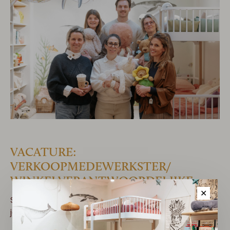
VACATURE:
VERKOOPMEDEWERKSTER/
WINKELVERANTWOORDELIJKE
✕
Stuur je cv én motivatiebrief door naar
jasmien@couleurlocalekids.eu
!