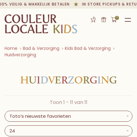
00% VEILIG & MAKKELIJK BETALEN
IN STORE PICKUPS & RETU
0
Home
Bad & Verzorging
Kids Bad & Verzorging
Huidverzorging
H
U
I
D
V
E
R
Z
O
R
G
I
N
G
Toon 1 - 11 van 11
Toto’s nieuwste favorieten
24