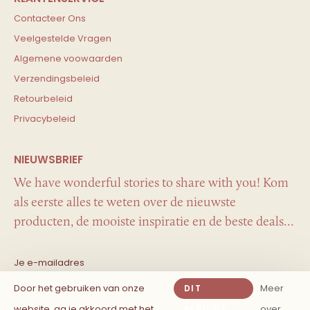
Contacteer Ons
Veelgestelde Vragen
Algemene voowaarden
Verzendingsbeleid
Retourbeleid
Privacybeleid
We have wonderful stories to share with you! Kom
als eerste alles te weten over de nieuwste
producten, de mooiste inspiratie en de beste deals…
Door het gebruiken van onze
Meer
DIT
website, ga je akkoord met het
BERICHT
over