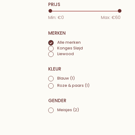
PRIJS
Min: €
0
Max: €
60
MERKEN
Alle merken
Konges Sløjd
Liewood
KLEUR
Blauw
(1)
Roze & paars
(1)
GENDER
Meisjes
(2)