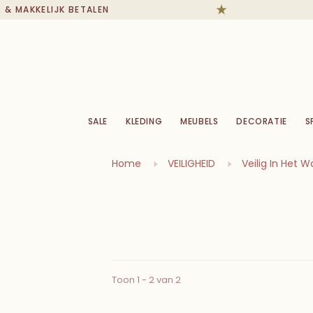
& MAKKELIJK BETALEN
SALE
KLEDING
MEUBELS
DECORATIE
S
Home
VEILIGHEID
Veilig In Het W
Toon 1 - 2 van 2