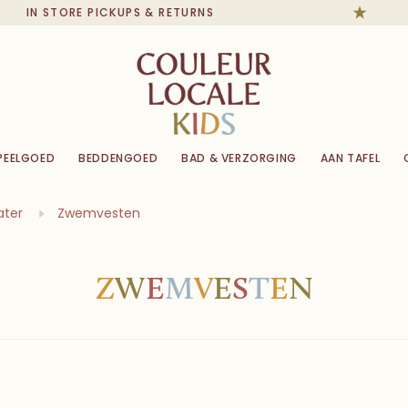
IN STORE PICKUPS & RETURNS
PEELGOED
BEDDENGOED
BAD & VERZORGING
AAN TAFEL
ater
Zwemvesten
Z
W
E
M
V
E
S
T
E
N