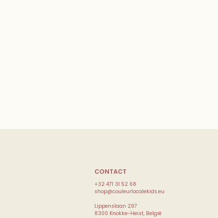
CONTACT
+32 471 31 52 68
shop@couleurlocalekids.eu
Lippenslaan 297
8300 Knokke-Heist, België