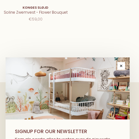
KONGES SLØJD
Soline Zwemvest - Flower Bouquet
€59,00
✕
We have wonderful stories to share
with you! Kom als eerste alles te
SIGNUP FOR OUR NEWSLETTER
weten over de nieuwste producten, de