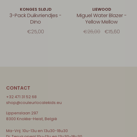
KONGES SLØJD
LIEWOOD
3-Pack Duikvriendjes -
Miguel Water Blazer -
Dino
Yellow Mellow
€25,00
€26,00
€15,60
CONTACT
+32 471 31 52 68
shop@couleurlocalekids.eu
Lippenslaan 297
8300 Knokke-Heist, België
Ma-Vrij: 10u-13u en 13u30-18u30
Di: Terug open! 10u-13u en 13u30-18u30