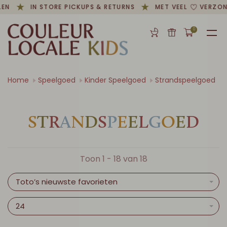
EN
IN STORE PICKUPS & RETURNS
MET VEEL
VERZOND
0
Home
Speelgoed
Kinder Speelgoed
Strandspeelgoed
S
T
R
A
N
D
S
P
E
E
L
G
O
E
D
Toon 1 - 18 van 18
Toto’s nieuwste favorieten
24