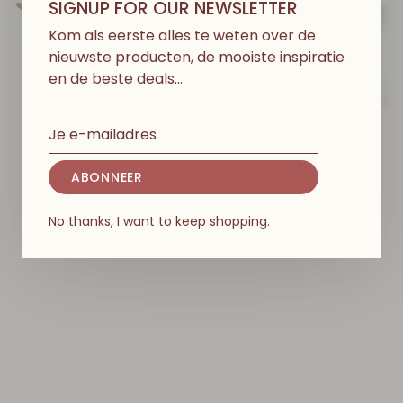
SIGNUP FOR OUR NEWSLETTER
Kom als eerste alles te weten over de
nieuwste producten, de mooiste inspiratie
en de beste deals…
KONGES SLØJD
GARBO&FRIENDS
Eenhoorn Drijver - Rose
Zwemband Large -
Clover Green
ABONNEER
€75,00
€59,90
No thanks, I want to keep shopping.