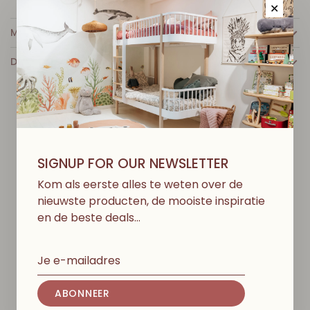
✕
MEER INFO
DETAILS
D
I
T
V
I
N
D
J
E
M
I
S
S
C
H
I
E
N
O
O
K
L
E
U
K
SIGNUP FOR OUR NEWSLETTER
Kom als eerste alles te weten over de
nieuwste producten, de mooiste inspiratie
en de beste deals…
ABONNEER