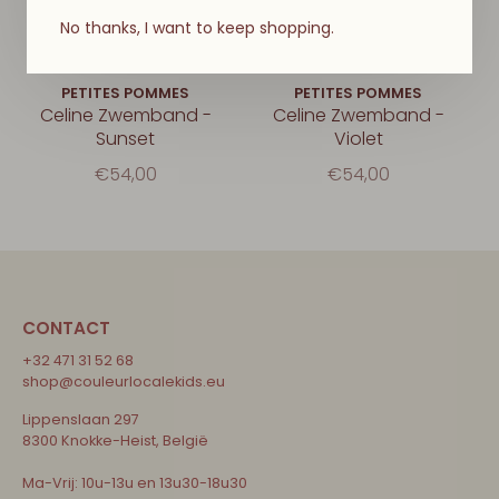
No thanks, I want to keep shopping.
PETITES POMMES
PETITES POMMES
Celine Zwemband -
Celine Zwemband -
Sunset
Violet
€54,00
€54,00
CONTACT
+32 471 31 52 68
shop@couleurlocalekids.eu
Lippenslaan 297
8300 Knokke-Heist, België
Ma-Vrij: 10u-13u en 13u30-18u30