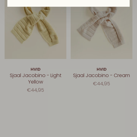
HVID
HVID
Sjaal Jacobino - Light
Sjaal Jacobino - Cream
Yellow
€44,95
€44,95