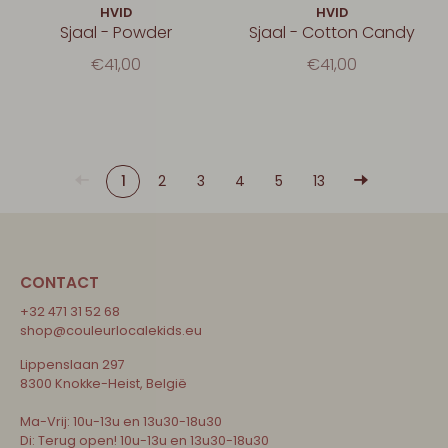
HVID
HVID
Sjaal - Powder
Sjaal - Cotton Candy
€41,00
€41,00
1
2
3
4
5
13
CONTACT
+32 471 31 52 68
shop@couleurlocalekids.eu
Lippenslaan 297
8300 Knokke-Heist, België
Ma-Vrij: 10u-13u en 13u30-18u30
Di: Terug open! 10u-13u en 13u30-18u30