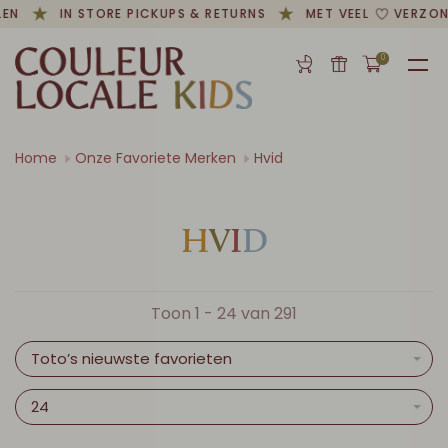
EN
IN STORE PICKUPS & RETURNS
MET VEEL
VERZOND
0
Home
Onze Favoriete Merken
Hvid
H
V
I
D
Toon 1 - 24 van 291
Toto’s nieuwste favorieten
24