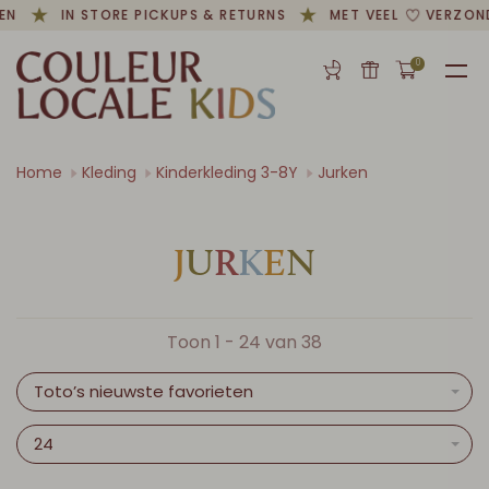
N
IN STORE PICKUPS & RETURNS
MET VEEL
VERZONDE
0
Home
Kleding
Kinderkleding 3-8Y
Jurken
J
U
R
K
E
N
Toon 1 - 24 van 38
Toto’s nieuwste favorieten
24