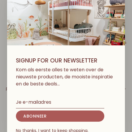
SIGNUP FOR OUR NEWSLETTER
Kom als eerste alles te weten over de
nieuwste producten, de mooiste inspiratie
en de beste deals…
EMILE ET IDA
EMILE ET IDA
Robe Ample Col Volant -
Robe Ample Col Volant -
Grande Tulipe
Fleurs Des Bois
€89,00
€89,00
ABONNEER
No thanks, I want to keep shopping.