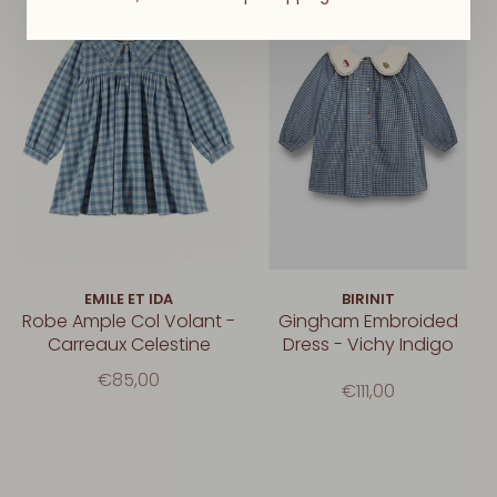
New
EMILE ET IDA
BIRINIT
Robe Ample Col Volant -
Gingham Embroided
Carreaux Celestine
Dress - Vichy Indigo
€85,00
€111,00