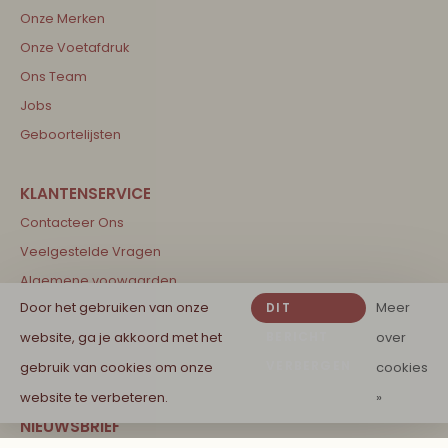
Onze Merken
Onze Voetafdruk
Ons Team
Jobs
Geboortelijsten
Contacteer Ons
Veelgestelde Vragen
Algemene voowaarden
Door het gebruiken van onze
Meer
DIT
Verzendingsbeleid
website, ga je akkoord met het
BERICHT
over
Retourbeleid
VERBERGEN
gebruik van cookies om onze
cookies
Privacybeleid
website te verbeteren.
»