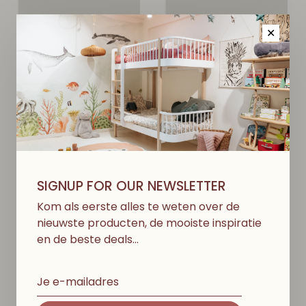
✕
SIGNUP FOR OUR NEWSLETTER
THE NEW SOCIETY
THE NEW SOCIETY
Moosie Skirt - Mossie
Mira Skirt - Mira
Kom als eerste alles te weten over de
Jacquard
Embroidery
nieuwste producten, de mooiste inspiratie
€95,00
en de beste deals…
€89,00