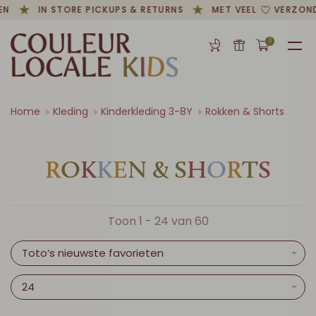
N
IN STORE PICKUPS & RETURNS
MET VEEL
VERZOND
0
Home
Kleding
Kinderkleding 3-8Y
Rokken & Shorts
R
O
K
K
E
N
&
S
H
O
R
T
S
Toon 1 - 24 van 60
Toto’s nieuwste favorieten
24