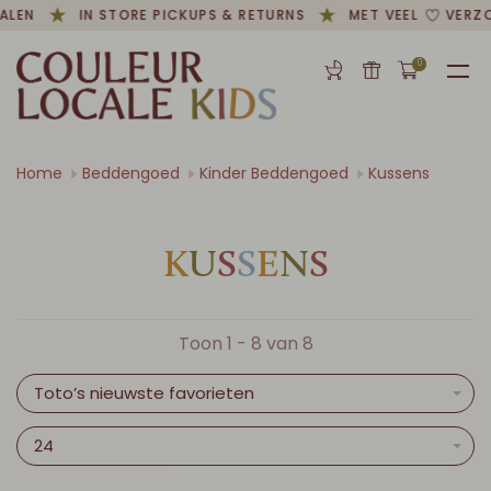
ALEN
IN STORE PICKUPS & RETURNS
MET VEEL
VERZO
0
Home
Beddengoed
Kinder Beddengoed
Kussens
K
U
S
S
E
N
S
Toon 1 - 8 van 8
Toto’s nieuwste favorieten
24