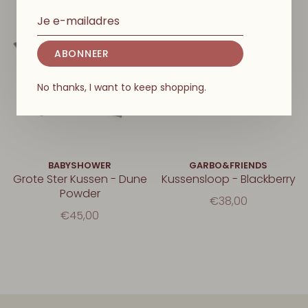
ABONNEER
No thanks, I want to keep shopping.
BABYSHOWER
GARBO&FRIENDS
Grote Ster Kussen - Dune
Kussensloop - Blackberry
Powder
€38,00
€45,00