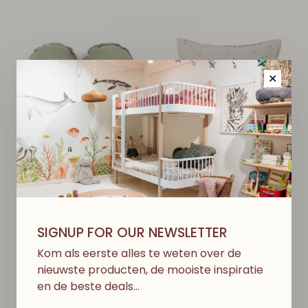
✕
BABYSHOWER
GARBO&FRIENDS
Hart Kussen - Dune
Muslin Kussensloop -
Powder
Viola
SIGNUP FOR OUR NEWSLETTER
€27,00
€25,00
Kom als eerste alles te weten over de
nieuwste producten, de mooiste inspiratie
en de beste deals…