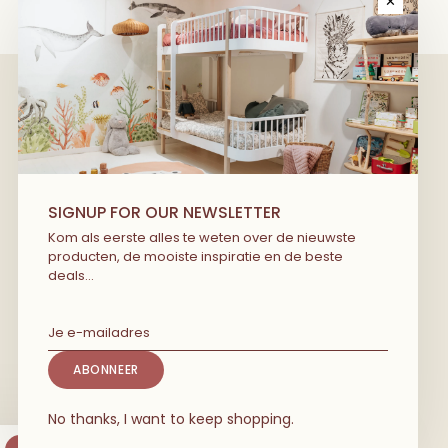
✕
We have wonderful stories to share
with you! Kom als eerste alles te
SIGNUP FOR OUR NEWSLETTER
weten over de nieuwste producten, de
Kom als eerste alles te weten over de nieuwste
mooiste inspiratie en de beste deals…
producten, de mooiste inspiratie en de beste
deals…
ABONNEER
No thanks, I want to keep shopping.