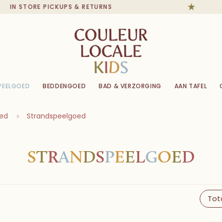
N STORE PICKUPS & RETURNS
PEELGOED
BEDDENGOED
BAD & VERZORGING
AAN TAFEL
ed
Strandspeelgoed
S
T
R
A
N
D
S
P
E
E
L
G
O
E
D
Tot