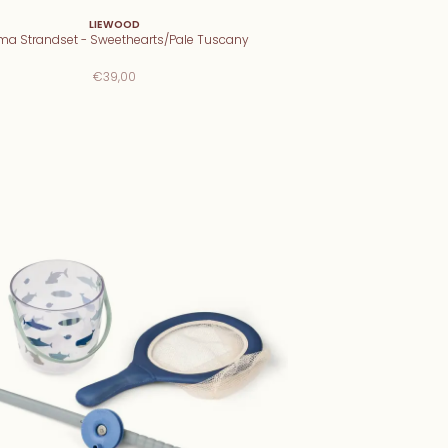
LIEWOOD
ma Strandset - Sweethearts/Pale Tuscany
€39,00