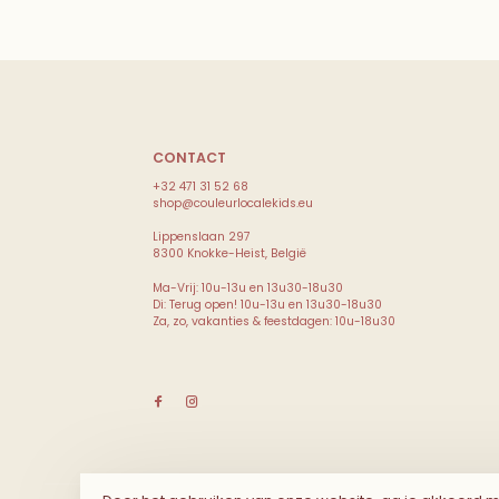
CONTACT
+32 471 31 52 68
shop@couleurlocalekids.eu
Lippenslaan 297
8300 Knokke-Heist, België
Ma-Vrij: 10u-13u en 13u30-18u30
Di: Terug open! 10u-13u en 13u30-18u30
Za, zo, vakanties & feestdagen: 10u-18u30