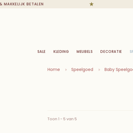
AKKELIJK BETALEN
I
SALE
KLEDING
MEUBELS
DECORATIE
S
Home
Speelgoed
Baby Speelgo
Toon 1 - 5 van 5