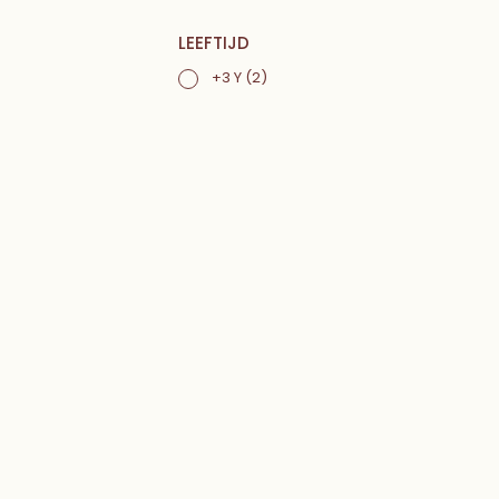
LEEFTIJD
+3 Y
(2)