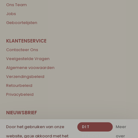
Ons Team
Jobs
Geboortelijsten
Contacteer Ons
Veelgestelde Vragen
Algemene voowaarden
Verzendingsbeleid
Retourbeleid
Privacybeleid
We have wonderful stories to share with you! Kom
Door het gebruiken van onze
Meer
DIT
als eerste alles te weten over de nieuwste
website, ga je akkoord met het
BERICHT
over