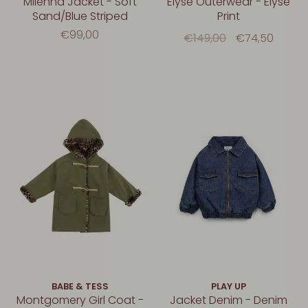
Milenna Jacket - Soft
Elyse Outerwear - Elyse
Sand/Blue Striped
Print
€99,00
€149,00
€74,50
BABE & TESS
PLAY UP
Montgomery Girl Coat -
Jacket Denim - Denim