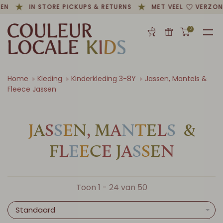
N
IN STORE PICKUPS & RETURNS
MET VEEL
VERZOND
0
Home
Kleding
Kinderkleding 3-8Y
Jassen, Mantels &
Fleece Jassen
J
A
S
S
E
N
,
M
A
N
T
E
L
S
&
F
L
E
E
C
E
J
A
S
S
E
N
Toon 1 - 24 van 50
Standaard