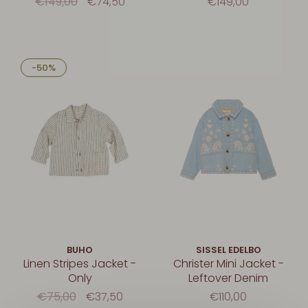
€149,00
€74,50
€149,00
-50%
BUHO
SISSEL EDELBO
Linen Stripes Jacket -
Christer Mini Jacket -
Only
Leftover Denim
€75,00
€37,50
€110,00