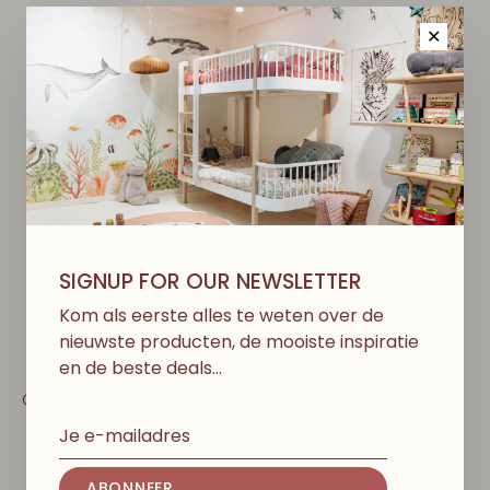
✕
-50%
SIGNUP FOR OUR NEWSLETTER
Kom als eerste alles te weten over de
nieuwste producten, de mooiste inspiratie
en de beste deals…
1+ IN THE FAMILY
KONGES SLØJD
Calabria Hooded Jacket
Juno Bomber Jacket -
- Beige
Sleet
€65,00
€92,00
€46,00
ABONNEER