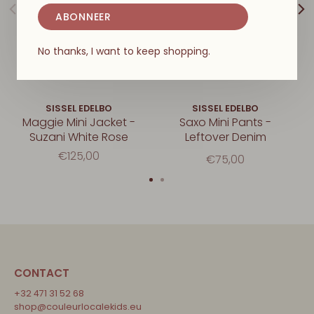
ABONNEER
No thanks, I want to keep shopping.
SISSEL EDELBO
SISSEL EDELBO
Maggie Mini Jacket -
Saxo Mini Pants -
Suzani White Rose
Leftover Denim
€125,00
€75,00
CONTACT
+32 471 31 52 68
shop@couleurlocalekids.eu