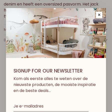
denim en heeft een oversized pasvorm. Het jack
heeft voorgevormde mouwen, een grote kraag en
✕
twee zakken aan de voorkant.
MEER INFO
DETAILS
D
I
T
V
I
N
D
J
E
M
I
S
S
C
H
I
E
N
O
O
K
L
E
U
K
SIGNUP FOR OUR NEWSLETTER
Kom als eerste alles te weten over de
nieuwste producten, de mooiste inspiratie
en de beste deals…