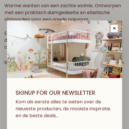
Warme wanten van een zachte wolmix. Ontworpen
met een praktisch duimgedeelte en elastische
ribboorden voor een goede pasvorm.
✕
Een gemakkelijk en praktische favoriet voor elke
dag, perfect als basisstuk in je garderobe voor de
crèche en kleuterschool.
DETAILS
SIGNUP FOR OUR NEWSLETTER
D
I
T
V
I
N
D
J
E
M
I
S
S
C
H
I
E
N
O
O
K
L
E
U
K
Kom als eerste alles te weten over de
nieuwste producten, de mooiste inspiratie
en de beste deals…