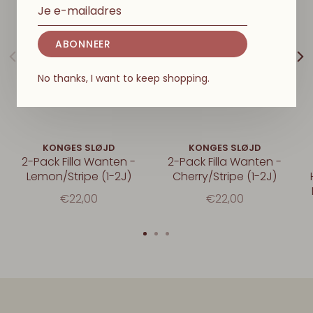
ABONNEER
No thanks, I want to keep shopping.
KONGES SLØJD
KONGES SLØJD
2-Pack Filla Wanten -
2-Pack Filla Wanten -
Lemon/Stripe (1-2J)
Cherry/Stripe (1-2J)
€22,00
€22,00