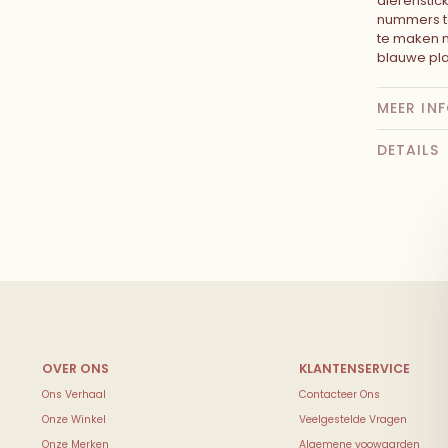
dierenstic
nummers te
te maken m
blauwe pla
MEER IN
DETAILS
Ons Verhaal
Contacteer Ons
Onze Winkel
Veelgestelde Vragen
Onze Merken
Algemene voowaarden