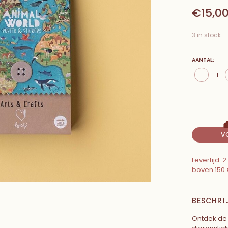
€15,0
3 in stock
AANTAL:
-
V
Levertijd:
boven 150 
BESCHRI
Ontdek de 