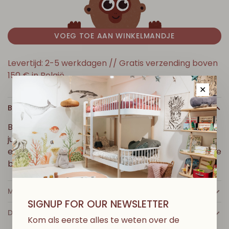
VOEG TOE AAN WINKELMANDJE
Levertijd: 2-5 werkdagen // Gratis verzending boven
150 € in België
✕
BESCHRIJVING
Babyblouse van geruit dubbel gaas met een geruit
juk en ruches. Het heeft een opening op de rug met
een knoopsluiting. Perfect om te combineren met de
bijpassende bloomer.
MEER INFO
SIGNUP FOR OUR NEWSLETTER
DETAILS
Kom als eerste alles te weten over de