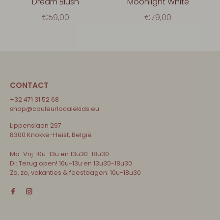
Dream Blush
Moonlight White
€59,00
€79,00
CONTACT
+32 471 31 52 68
shop@couleurlocalekids.eu
Lippenslaan 297
8300 Knokke-Heist, België
Ma-Vrij: 10u-13u en 13u30-18u30
Di: Terug open! 10u-13u en 13u30-18u30
Za, zo, vakanties & feestdagen: 10u-18u30