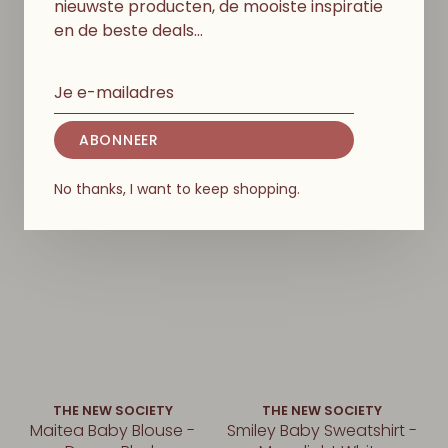
nieuwste producten, de mooiste inspiratie
en de beste deals…
D
I
T
V
I
N
D
J
E
M
I
S
S
C
H
I
E
N
O
O
K
L
E
U
K
ABONNEER
No thanks, I want to keep shopping.
THE NEW SOCIETY
THE NEW SOCIETY
Maitea Baby Blouse -
Smiley Baby Sweatshirt -