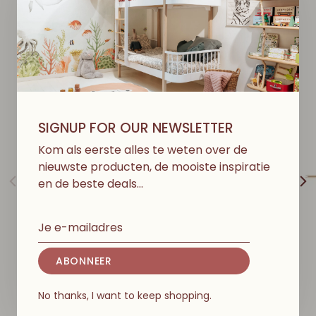
D
I
T
V
I
N
D
J
E
M
I
S
S
C
H
I
E
N
O
O
K
L
E
U
K
SIGNUP FOR OUR NEWSLETTER
Kom als eerste alles te weten over de
nieuwste producten, de mooiste inspiratie
en de beste deals…
ABONNEER
CANDYLAB
CANDYLAB
Candycar - Tiny Town
Americana - Mojave
No thanks, I want to keep shopping.
Bus
Camper Pink