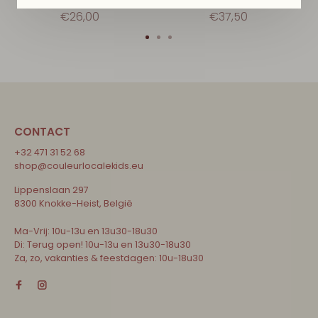
€26,00
€37,50
CONTACT
+32 471 31 52 68
shop@couleurlocalekids.eu
Lippenslaan 297
8300 Knokke-Heist, België
Ma-Vrij: 10u-13u en 13u30-18u30
Di: Terug open! 10u-13u en 13u30-18u30
Za, zo, vakanties & feestdagen: 10u-18u30