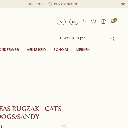
MET VEEL
VERZONDEN
0
€
NL
ONDERWEG
VEILIGHEID
SCHOOL
MERKEN
AS RUGZAK - CATS
DOGS/SANDY
0