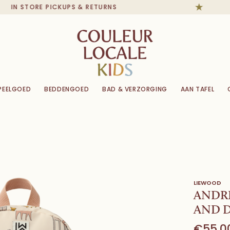
IN STORE PICKUPS & RETURNS
PEELGOED
BEDDENGOED
BAD & VERZORGING
AAN TAFEL
LIEWOOD
ANDRE
AND 
€55,0