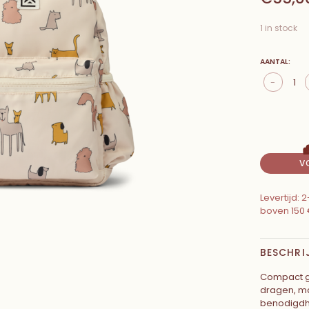
1 in stock
AANTAL:
-
V
Levertijd:
boven 150 
BESCHRI
Compact ge
dragen, m
benodigdh