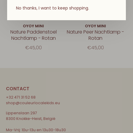
No thanks, I want to keep shopping.
OYOY MINI
OYOY MINI
Nature Paddenstoel
Nature Peer Nachtlamp -
Nachtlamp - Rotan
Rotan
€45,00
€45,00
CONTACT
+32 471 31 52 68
shop@couleurlocalekids.eu
Lippenslaan 297
8300 Knokke-Heist, België
Ma-Vrij: 10u-13u en 13u30-18u30