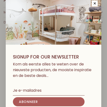
✕
MEER INFO
DETAILS
D
I
T
V
I
N
D
J
E
M
I
S
S
C
H
I
E
N
O
O
K
L
E
U
K
SIGNUP FOR OUR NEWSLETTER
Kom als eerste alles te weten over de
nieuwste producten, de mooiste inspiratie
en de beste deals…
ABONNEER