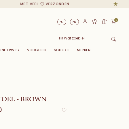
MET VEEL
VERZONDEN
0
€
NL
ONDERWEG
VEILIGHEID
SCHOOL
MERKEN
TOEL - BROWN
0