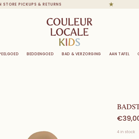
STORE PICKUPS & RETURNS
PEELGOED
BEDDENGOED
BAD & VERZORGING
AAN TAFEL
BADS
€39,0
4 in stock