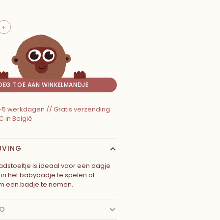
+
OEG TOE AAN WINKELMANDJE
 2-5 werkdagen // Gratis verzending
€ in België
JVING
dstoeltje is ideaal voor een dagje
 in het babybadje te spelen of
 een badje te nemen.
FO