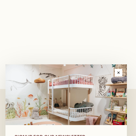
✕
We have wonderful stories to share
with you! Kom als eerste alles te