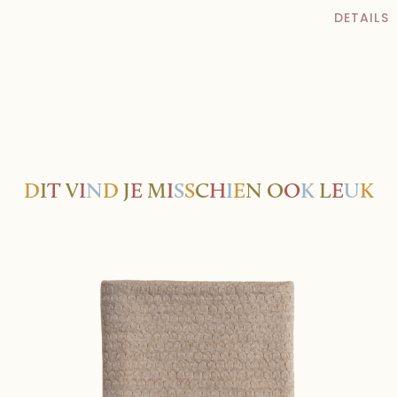
DETAILS
D
I
T
V
I
N
D
J
E
M
I
S
S
C
H
I
E
N
O
O
K
L
E
U
K