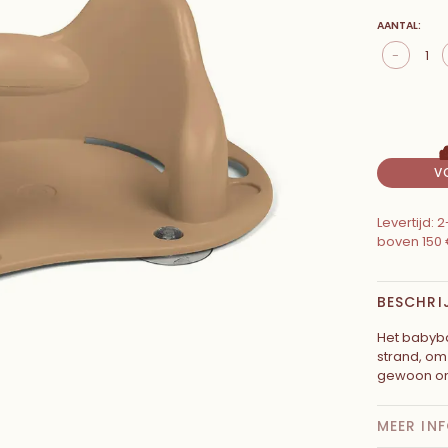
AANTAL:
-
V
Levertijd:
boven 150 
BESCHRI
Het babyba
strand, om
gewoon om
MEER IN