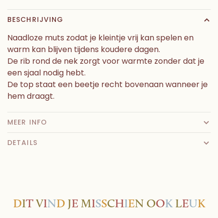
BESCHRIJVING
Naadloze muts zodat je kleintje vrij kan spelen en
warm kan blijven tijdens koudere dagen.
De rib rond de nek zorgt voor warmte zonder dat je
een sjaal nodig hebt.
De top staat een beetje recht bovenaan wanneer je
hem draagt.
MEER INFO
DETAILS
D
I
T
V
I
N
D
J
E
M
I
S
S
C
H
I
E
N
O
O
K
L
E
U
K