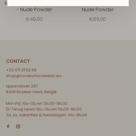
Nachthemel Wieg Mobiel
Doux Bedomrander -
- Nude Powder
Nude Powder
€49,00
€85,00
CONTACT
+32 471 31 52 68
shop@couleurlocalekids.eu
Lippenslaan 297
8300 Knokke-Heist, België
Ma-Vrij: 10u-13u en 13u30-18u30
Di: Terug open! 10u-13u en 13u30-18u30
Za, zo, vakanties & feestdagen: 10u-18u30