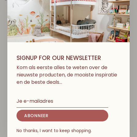
D
I
T
V
I
N
D
J
E
M
I
S
S
C
H
I
E
N
O
O
K
L
E
U
K
SIGNUP FOR OUR NEWSLETTER
Kom als eerste alles te weten over de
nieuwste producten, de mooiste inspiratie
en de beste deals…
ABONNEER
No thanks, I want to keep shopping.
BABYSHOWER
BABYSHOWER