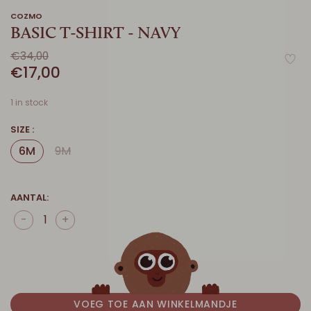
COZMO
BASIC T-SHIRT - NAVY
€34,00
€17,00
1 in stock
SIZE :
6M
9M
AANTAL:
-
+
VOEG TOE AAN WINKELMANDJE