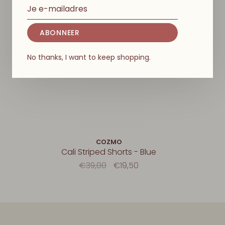
-50%
ABONNEER
No thanks, I want to keep shopping.
COZMO
Cali Striped Shorts - Blue
€39,00
€19,50