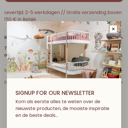
Levertijd: 2-5 werkdagen // Gratis verzending boven
150 € in België
✕
BESCHRIJVING
T-shirt van zeer lichtgewicht katoen. Ronde halslijn
en drukknopen op de linkerschouder. Korte mouwen.
MEER INFO
DETAILS
SIGNUP FOR OUR NEWSLETTER
Kom als eerste alles te weten over de
nieuwste producten, de mooiste inspiratie
en de beste deals…
D
I
T
V
I
N
D
J
E
M
I
S
S
C
H
I
E
N
O
O
K
L
E
U
K