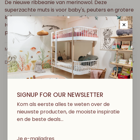
De nieuwe ribbeanie van merinowol. Deze
superzachte muts is voor baby's, peuters en grotere
kids en ze kunnen matchen met hun mama of papa.
Het is gemaakt in een ribsteek en heeft een
✕
perfecte pasvorm om op het hoofd te blijven zitten.
MEER INFO
DETAILS
SIGNUP FOR OUR NEWSLETTER
D
I
T
V
I
N
D
J
E
M
I
S
S
C
H
I
E
N
O
O
K
L
E
U
K
Kom als eerste alles te weten over de
nieuwste producten, de mooiste inspiratie
en de beste deals…