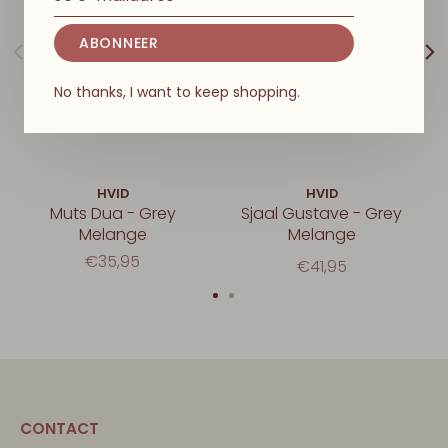
ABONNEER
No thanks, I want to keep shopping.
HVID
HVID
Muts Dua - Grey
Sjaal Gustave - Grey
Melange
Melange
€35,95
€41,95
CONTACT