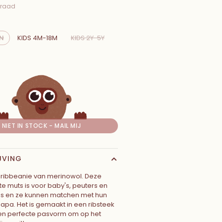
rraad
N
KIDS 4M-18M
KIDS 2Y-5Y
NIET IN STOCK - MAIL MIJ
JVING
ribbeanie van merinowol. Deze
e muts is voor baby's, peuters en
ds en ze kunnen matchen met hun
pa. Het is gemaakt in een ribsteek
en perfecte pasvorm om op het