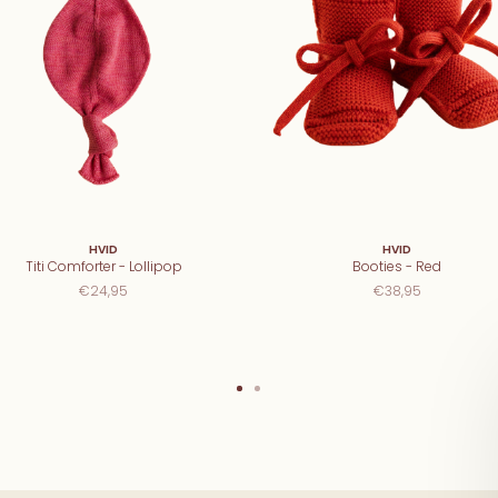
HVID
HVID
Titi Comforter - Lollipop
Booties - Red
€24,95
€38,95