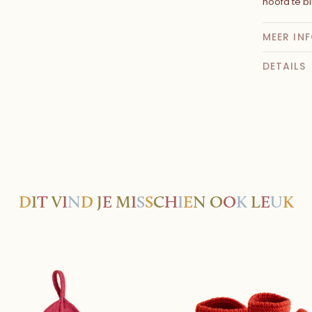
hoofd te bli
MEER IN
DETAILS
D
I
T
V
I
N
D
J
E
M
I
S
S
C
H
I
E
N
O
O
K
L
E
U
K