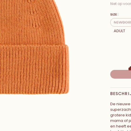
Niet op voo
SIZE :
NEWBOR
ADULT
BESCHRI
De nieuwe 
superzacht
grotere ki
mama of pa
en heeft e