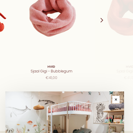
HVID
HVI
Sjaal Gigi - Bubblegum
Sjaal Gig
€41,00
€41,
✕