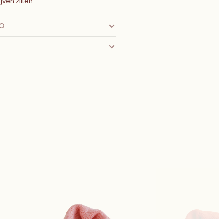
jven zitten.
FO