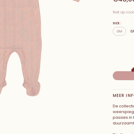
Niet op voo
SIZE :
3M
6
MEER IN
De collect
weerspiege
passies in
duurzaamh