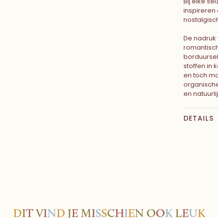
Bij elke sei
inspireren
nostalgisch
De nadruk
romantisch
borduursel
stoffen in
en toch mod
organische
en natuurli
DETAILS
D
I
T
V
I
N
D
J
E
M
I
S
S
C
H
I
E
N
O
O
K
L
E
U
K