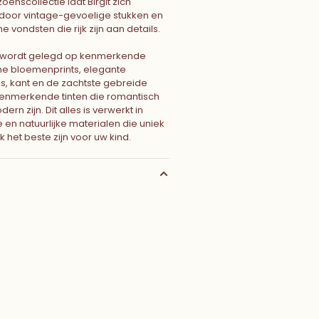
zoenscollectie laat Birgit zich
 door vintage-gevoelige stukken en
e vondsten die rijk zijn aan details.
 wordt gelegd op kenmerkende
e bloemenprints, elegante
s, kant en de zachtste gebreide
 kenmerkende tinten die romantisch
ern zijn. Dit alles is verwerkt in
 en natuurlijke materialen die uniek
jk het beste zijn voor uw kind.