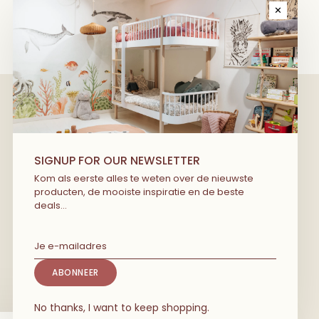
✕
We have wonderful stories to share
SIGNUP FOR OUR NEWSLETTER
with you! Kom als eerste alles te
Kom als eerste alles te weten over de nieuwste
producten, de mooiste inspiratie en de beste
weten over de nieuwste producten, de
deals…
mooiste inspiratie en de beste deals…
ABONNEER
No thanks, I want to keep shopping.