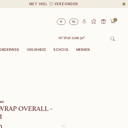
MET VEEL
VERZONDEN
0
€
NL
ONDERWEG
VEILIGHEID
SCHOOL
MERKEN
NIC
WRAP OVERALL -
H
0