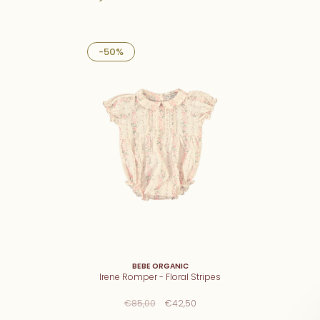
-50%
BEBE ORGANIC
Irene Romper - Floral Stripes
€85,00
€42,50