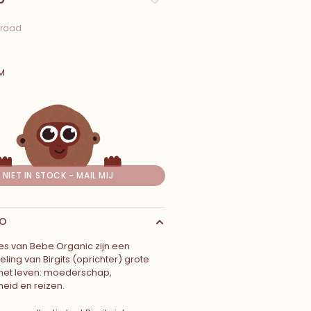
rraad
M
NIET IN STOCK - MAIL MIJ
FO
ies van Bebe Organic zijn een
ling van Birgits (oprichter) grote
 het leven: moederschap,
eid en reizen.