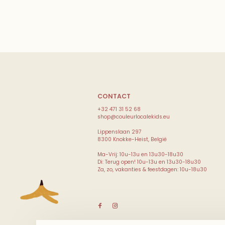
CONTACT
+32 471 31 52 68
shop@couleurlocalekids.eu
Lippenslaan 297
8300 Knokke-Heist, België
Ma-Vrij: 10u-13u en 13u30-18u30
Di: Terug open! 10u-13u en 13u30-18u30
Za, zo, vakanties & feestdagen: 10u-18u30