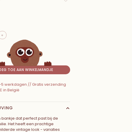
+
OEG TOE AAN WINKELMANDJE
 2-5 werkdagen // Gratis verzending
€ in België
JVING
 bankje dat perfect past bij de
lie. Het heeft een prachtige
lderde vintage look - variaties