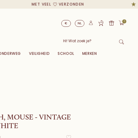
MET VEEL
VERZONDEN
0
€
NL
ONDERWEG
VEILIGHEID
SCHOOL
MERKEN
, MOUSE - VINTAGE
WHITE
0