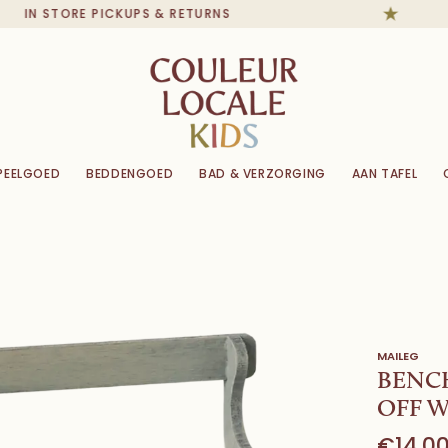
IN STORE PICKUPS & RETURNS
PEELGOED
BEDDENGOED
BAD & VERZORGING
AAN TAFEL
MAILEG
BENCH
OFF 
€14,0