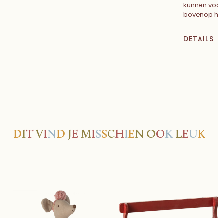
kunnen vo
bovenop he
DETAILS
D
I
T
V
I
N
D
J
E
M
I
S
S
C
H
I
E
N
O
O
K
L
E
U
K