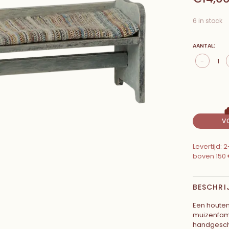
6 in stock
AANTAL:
-
V
Levertijd:
boven 150 
BESCHRI
Een houten
muizenfami
handgeschi