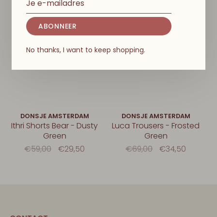
ABONNEER
No thanks, I want to keep shopping.
DONSJE AMSTERDAM
DONSJE AMSTERDAM
Ithri Shorts Bear - Dusty
Luca Trousers - Frosted
Green
Green
€59,00
€29,50
€69,00
€34,50