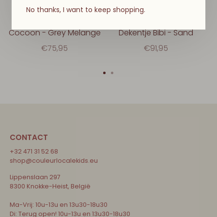
No thanks, I want to keep shopping.
HVID
HVID
Cocoon - Grey Melange
Dekentje Bibi - Sand
€75,95
€91,95
CONTACT
+32 471 31 52 68
shop@couleurlocalekids.eu
Lippenslaan 297
8300 Knokke-Heist, België
Ma-Vrij: 10u-13u en 13u30-18u30
Di: Terug open! 10u-13u en 13u30-18u30