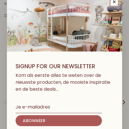
✕
MEER INFO
DETAILS
D
I
T
V
I
N
D
J
E
M
I
S
S
C
H
I
E
N
O
O
K
L
E
U
K
SIGNUP FOR OUR NEWSLETTER
Kom als eerste alles te weten over de
nieuwste producten, de mooiste inspiratie
en de beste deals…
ABONNEER