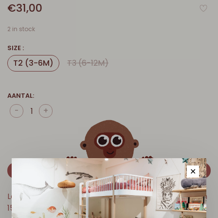
€31,00
2 in stock
SIZE :
T2 (3-6M)
T3 (6-12M)
AANTAL:
-
+
VOEG TOE AAN WINKELMANDJE
✕
Levertijd: 2-5 werkdagen // Gratis verzending boven
150 € in België