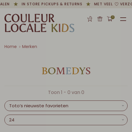
ALEN
IN STORE PICKUPS & RETURNS
MET VEEL
VERZO
0
Home
Merken
B
O
M
E
D
Y
S
Toon 1 - 0 van 0
Toto’s nieuwste favorieten
24