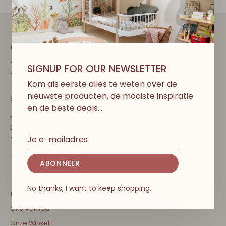
CONTACT
+32 471 31 52 68
SIGNUP FOR OUR NEWSLETTER
shop@couleurlocalekids.eu
Kom als eerste alles te weten over de
Lippenslaan 297
nieuwste producten, de mooiste inspiratie
8300 Knokke-Heist, België
en de beste deals…
Ma-Vrij: 10u-13u en 13u30-18u30
Di: Terug open! 10u-13u en 13u30-18u30
Za, zo, vakanties & feestdagen: 10u-18u30
ABONNEER
No thanks, I want to keep shopping.
Ons Verhaal
Onze Winkel