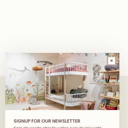
✕
We have wonderful stories to share
with you! Kom als eerste alles te
SIGNUP FOR OUR NEWSLETTER
weten over de nieuwste producten, de