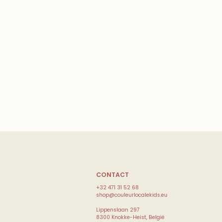
CONTACT
+32 471 31 52 68
shop@couleurlocalekids.eu
Lippenslaan 297
8300 Knokke-Heist, België