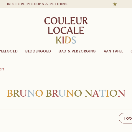
IN STORE PICKUPS & RETURNS
PEELGOED
BEDDENGOED
BAD & VERZORGING
AAN TAFEL
on
B
R
U
N
O
B
R
U
N
O
N
A
T
I
O
N
Tot