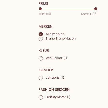
PRIJS
Min: €
0
Max: €
35
MERKEN
Alle merken
Bruno Bruno Nation
KLEUR
Wit & ivoor
(1)
GENDER
Jongens
(1)
FASHION SEIZOEN
Herfst/winter
(1)