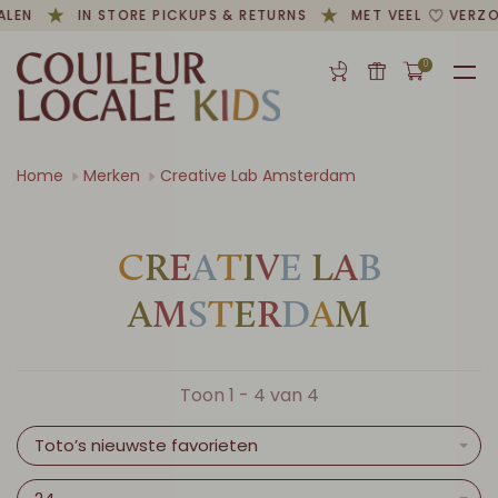
ALEN
IN STORE PICKUPS & RETURNS
MET VEEL
VERZO
0
Home
Merken
Creative Lab Amsterdam
C
R
E
A
T
I
V
E
L
A
B
A
M
S
T
E
R
D
A
M
Toon 1 - 4 van 4
Toto’s nieuwste favorieten