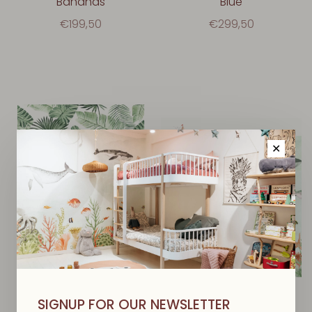
Bananas
Blue
€199,50
€299,50
✕
SIGNUP FOR OUR NEWSLETTER
CREATIVE LAB AMSTERDAM
CREATIVE LAB AMSTERDAM