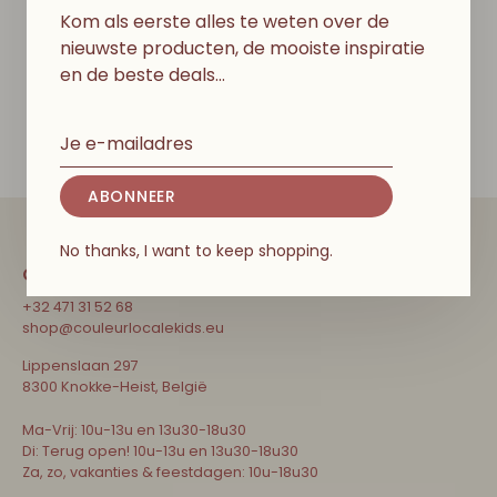
Behangpapier - Leave
Behangpapier - Sealife
Kom als eerste alles te weten over de
Wall
Coral
nieuwste producten, de mooiste inspiratie
€124,50
€399,50
en de beste deals…
ABONNEER
No thanks, I want to keep shopping.
CONTACT
+32 471 31 52 68
shop@couleurlocalekids.eu
Lippenslaan 297
8300 Knokke-Heist, België
Ma-Vrij: 10u-13u en 13u30-18u30
Di: Terug open! 10u-13u en 13u30-18u30
Za, zo, vakanties & feestdagen: 10u-18u30