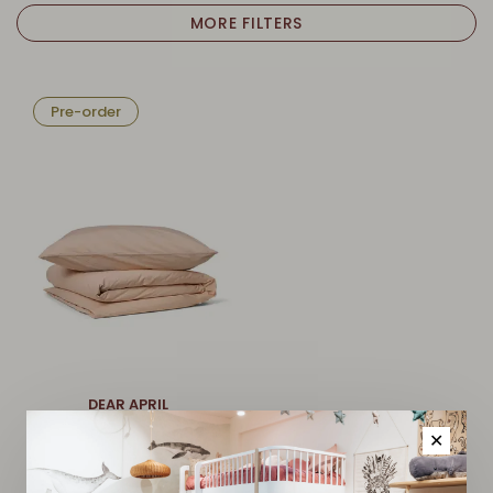
MORE FILTERS
Pre-order
DEAR APRIL
Grow Fitted Sheet -
✕
Appleblossom