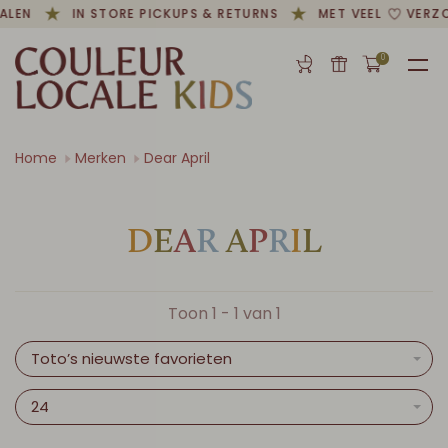
ALEN
IN STORE PICKUPS & RETURNS
MET VEEL
VERZO
0
Home
Merken
Dear April
D
E
A
R
A
P
R
I
L
Toon 1 - 1 van 1
Toto’s nieuwste favorieten
24