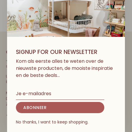
€55,00
SIGNUP FOR OUR NEWSLETTER
CONTACT
Kom als eerste alles te weten over de
+32 471 31 52 68
shop@couleurlocalekids.eu
nieuwste producten, de mooiste inspiratie
en de beste deals…
Lippenslaan 297
8300 Knokke-Heist, België
Ma-Vrij: 10u-13u en 13u30-18u30
Di: Terug open! 10u-13u en 13u30-18u30
Za, zo, vakanties & feestdagen: 10u-18u30
ABONNEER
No thanks, I want to keep shopping.