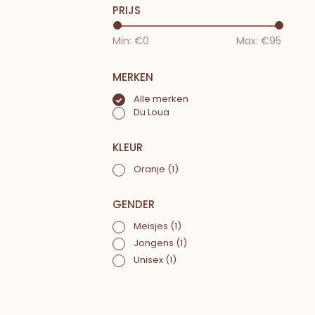
PRIJS
Min: €
0
Max: €
95
MERKEN
Alle merken
Du Loua
KLEUR
Oranje
(1)
GENDER
Meisjes
(1)
Jongens
(1)
Unisex
(1)