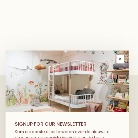
✕
We have wonderful stories to share
with you! Kom als eerste alles te
SIGNUP FOR OUR NEWSLETTER
weten over de nieuwste producten, de
Kom als eerste alles te weten over de nieuwste
mooiste inspiratie en de beste deals…
producten, de mooiste inspiratie en de beste