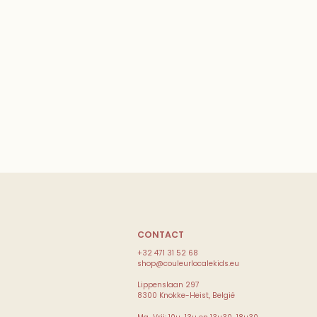
CONTACT
+32 471 31 52 68
shop@couleurlocalekids.eu
Lippenslaan 297
8300 Knokke-Heist, België