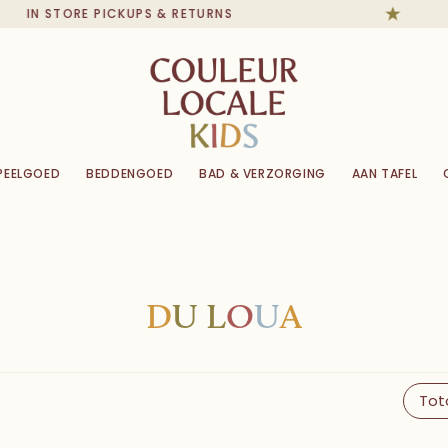
IN STORE PICKUPS & RETURNS
PEELGOED
BEDDENGOED
BAD & VERZORGING
AAN TAFEL
D
U
L
O
U
A
Tot