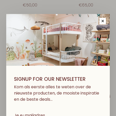
€50,00
€65,00
✕
SIGNUP FOR OUR NEWSLETTER
Kom als eerste alles te weten over de
JELLYCAT
JELLYCAT
nieuwste producten, de mooiste inspiratie
Rockleton
Amuseables Peanut Yeti
en de beste deals…
Outfit
€75,00
€30,00