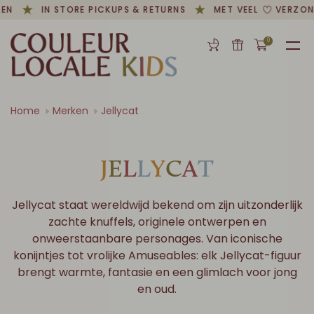
N
IN STORE PICKUPS & RETURNS
MET VEEL
VERZOND
0
Home
Merken
Jellycat
J
E
L
L
Y
C
A
T
Jellycat staat wereldwijd bekend om zijn uitzonderlijk
zachte knuffels, originele ontwerpen en
onweerstaanbare personages. Van iconische
konijntjes tot vrolijke Amuseables: elk Jellycat-figuur
brengt warmte, fantasie en een glimlach voor jong
en oud.