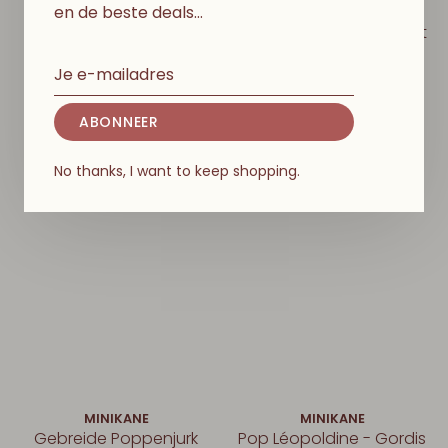
en de beste deals…
MINIKANE
MINIKANE
Julian Beige Kabeltrui
Red Gingerbread Breiset
2-delig
€25,00
€45,00
ABONNEER
No thanks, I want to keep shopping.
MINIKANE
MINIKANE
Gebreide Poppenjurk
Pop Léopoldine - Gordis