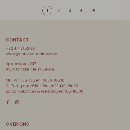
1
2
3
4
CONTACT
+32 471 31 52 68
shop@couleurlocalekids.eu
Lippenslaan 297
8300 Knokke-Heist, België
Ma-Vrij: 10u-13u en 13u30-18u30
Di: Terug open! 10u-13u en 13u30-18u30
Za, zo, vakanties & feestdagen: 10u-18u30