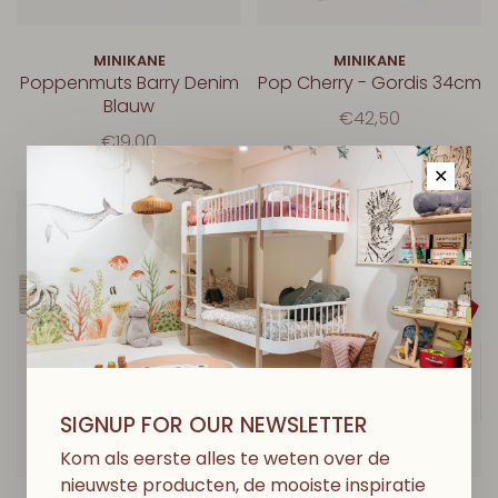
MINIKANE
MINIKANE
Poppenmuts Barry Denim
Pop Cherry - Gordis 34cm
Blauw
€42,50
€19,00
✕
SIGNUP FOR OUR NEWSLETTER
Kom als eerste alles te weten over de
nieuwste producten, de mooiste inspiratie