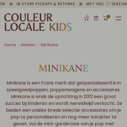
N
IN STORE PICKUPS & RETURNS
MET VEEL
VERZOND
0
Home
Merken
Minikane
M
I
N
I
K
A
N
E
Minikane is een Frans merk dat gespecialiseerd is in
speelgoedpoppen, poppenwagens en accessoires.
Minikane is sinds de oprichting in 2012 een groot
succes bij kinderen en wordt wereldwijd verkocht. Ze
bieden een unieke brede selectie accessoires om je
pop te personaliseren en nog meer karakter te
geven. Vul de mini-garderobe van je pop met