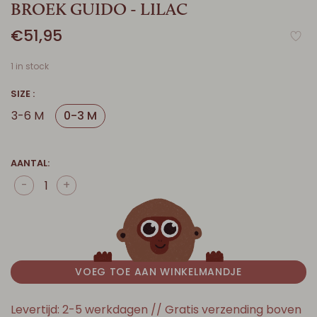
BROEK GUIDO - LILAC
€51,95
1 in stock
SIZE :
3-6 M
0-3 M
AANTAL:
-
+
VOEG TOE AAN WINKELMANDJE
Levertijd: 2-5 werkdagen // Gratis verzending boven