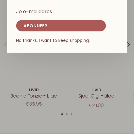
ABONNEER
No thanks, I want to keep shopping.
HVID
HVID
Beanie Fonzie - Lilac
Sjaal Gigi - Lilac
€35,95
€41,00