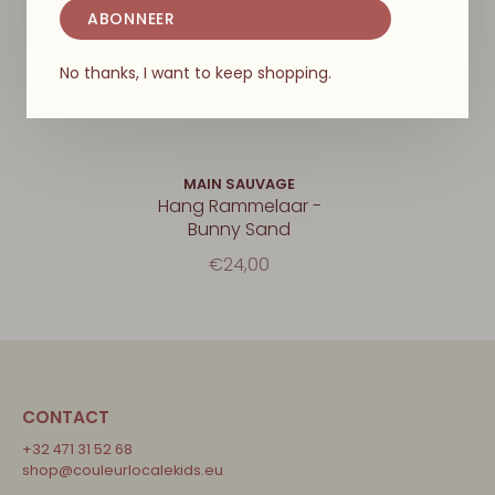
ABONNEER
No thanks, I want to keep shopping.
MAIN SAUVAGE
Hang Rammelaar -
Bunny Sand
€24,00
CONTACT
+32 471 31 52 68
shop@couleurlocalekids.eu