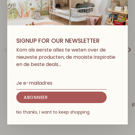
SIGNUP FOR OUR NEWSLETTER
Kom als eerste alles te weten over de
nieuwste producten, de mooiste inspiratie
en de beste deals…
MAILEG
MAILEG
ABONNEER
Rabbit Size 2, Overalls
Dress, Size 2
B
€35,50
€13,00
No thanks, I want to keep shopping.