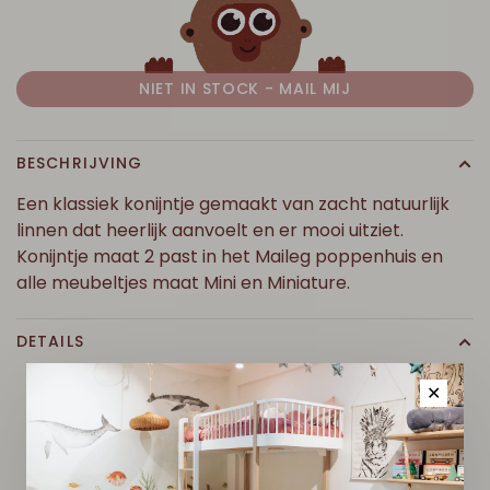
NIET IN STOCK - MAIL MIJ
BESCHRIJVING
Een klassiek konijntje gemaakt van zacht natuurlijk
linnen dat heerlijk aanvoelt en er mooi uitziet.
Konijntje maat 2 past in het Maileg poppenhuis en
alle meubeltjes maat Mini en Miniature.
DETAILS
✕
D
I
T
V
I
N
D
J
E
M
I
S
S
C
H
I
E
N
O
O
K
L
E
U
K