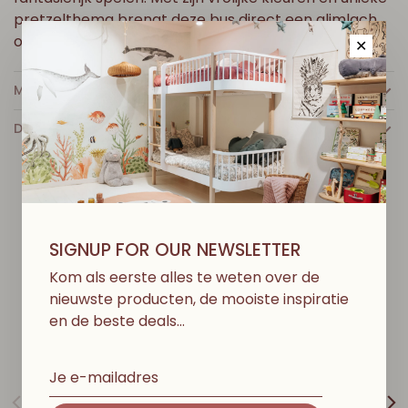
pretzelthema brengt deze bus direct een glimlach
op je gezicht.
✕
MEER INFO
DETAILS
D
I
T
V
I
N
D
J
E
M
I
S
S
C
H
I
E
N
O
O
K
L
E
U
K
SIGNUP FOR OUR NEWSLETTER
Kom als eerste alles te weten over de
nieuwste producten, de mooiste inspiratie
en de beste deals…