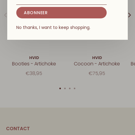
ABONNEER
No thanks, I want to keep shopping.
HVID
HVID
Booties - Artichoke
Cocoon - Artichoke
B
€38,95
€75,95
CONTACT