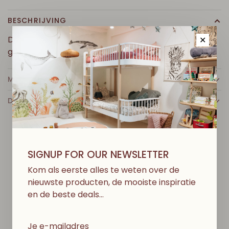
BESCHRIJVING
De merinowol zorgt ervoor dat jouw kleintje warm
✕
genoeg blijft.
MEER INFO
DETAILS
SIGNUP FOR OUR NEWSLETTER
D
I
T
V
I
N
D
J
E
M
I
S
S
C
H
I
E
N
O
O
K
L
E
U
K
Kom als eerste alles te weten over de
nieuwste producten, de mooiste inspiratie
en de beste deals…