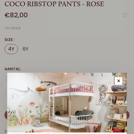
COCO RIBSTOP PANTS - ROSE
€82,00
1 in stock
SIZE :
4Y
6Y
AANTAL:
-
+
✕
VOEG TOE AAN WINKELMANDJE
Levertijd: 2-5 werkdagen // Gratis verzending boven