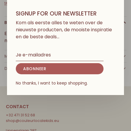
150 € in België
SIGNUP FOR OUR NEWSLETTER
Kom als eerste alles te weten over de
BESCHRIJVING
nieuwste producten, de mooiste inspiratie
Een must in elke zomerkast: deze romige ribbroek
en de beste deals…
met vijf zakken.
MEER INFO
DETAILS
ABONNEER
No thanks, I want to keep shopping.
CONTACT
+32 471 31 52 68
shop@couleurlocalekids.eu
Lippenslaan 297