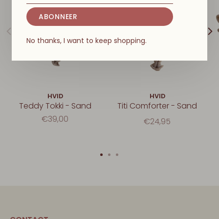
ABONNEER
No thanks, I want to keep shopping.
HVID
HVID
Teddy Tokki - Sand
Titi Comforter - Sand
€39,00
€24,95