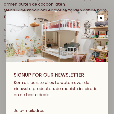
armen buiten de cocoon laten.
Gebruik de knoop om ervoor te zorgen dat de baby
niet kan glijden.
✕
MEER INFO
DETAILS
GECERTIFICEERD OEKO-TEX
SIGNUP FOR OUR NEWSLETTER
D
I
T
V
I
N
D
J
E
M
I
S
S
C
H
I
E
N
O
O
K
L
E
U
K
Kom als eerste alles te weten over de
nieuwste producten, de mooiste inspiratie
en de beste deals…