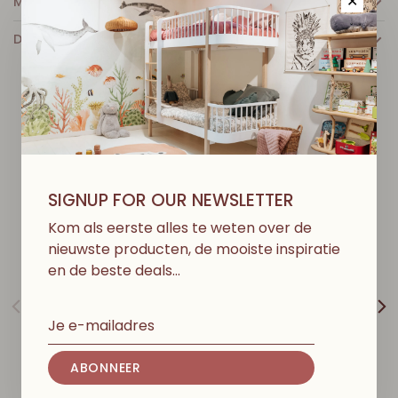
MEER INFO
✕
DETAILS
D
I
T
V
I
N
D
J
E
M
I
S
S
C
H
I
E
N
O
O
K
L
E
U
K
SIGNUP FOR OUR NEWSLETTER
Kom als eerste alles te weten over de
nieuwste producten, de mooiste inspiratie
en de beste deals…
ABONNEER