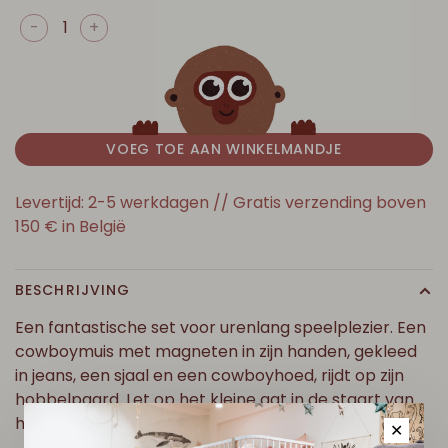
-
+
VOEG TOE AAN WINKELMANDJE
Levertijd: 2-5 werkdagen // Gratis verzending boven
150 € in België
BESCHRIJVING
Een fantastische set voor urenlang speelplezier. Een
cowboymuis met magneten in zijn handen, gekleed
in jeans, een sjaal en een cowboyhoed, rijdt op zijn
hobbelpaard. Let op het kleine gat in de staart van
het paard - een detail voor de oplettende consume
✕