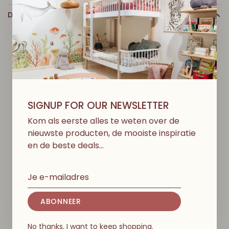
DETAILS
D
I
T
V
I
N
D
J
E
M
I
S
S
C
H
I
E
N
O
O
K
L
E
U
K
SIGNUP FOR OUR NEWSLETTER
Kom als eerste alles te weten over de
nieuwste producten, de mooiste inspiratie
en de beste deals…
ABONNEER
No thanks, I want to keep shopping.