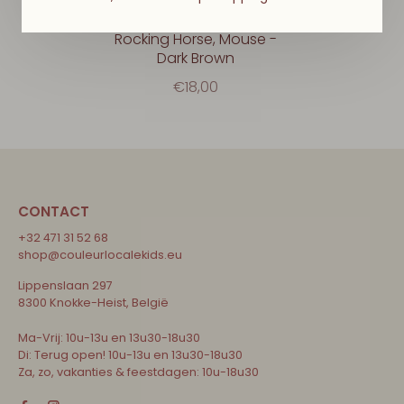
MAILEG
Rocking Horse, Mouse -
Dark Brown
€18,00
CONTACT
+32 471 31 52 68
shop@couleurlocalekids.eu
Lippenslaan 297
8300 Knokke-Heist, België
Ma-Vrij: 10u-13u en 13u30-18u30
Di: Terug open! 10u-13u en 13u30-18u30
Za, zo, vakanties & feestdagen: 10u-18u30