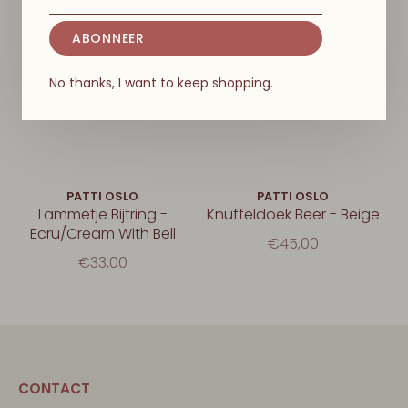
ABONNEER
No thanks, I want to keep shopping.
PATTI OSLO
PATTI OSLO
Lammetje Bijtring -
Knuffeldoek Beer - Beige
Ecru/Cream With Bell
€45,00
€33,00
CONTACT