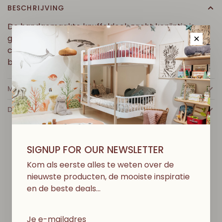
BESCHRIJVING
De handgemaakte knuffeldoek zacht konijntje is
gemaakt van biologisch katoen. Hij is gemaakt voor
✕
comfort en wordt de perfecte slaapgenoot voor uw
baby.
MEER INFO
DETAILS
SIGNUP FOR OUR NEWSLETTER
Kom als eerste alles te weten over de
D
I
T
V
I
N
D
J
E
M
I
S
S
C
H
I
E
N
O
O
K
L
E
U
K
nieuwste producten, de mooiste inspiratie
en de beste deals…