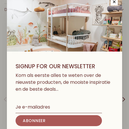
✕
DETAILS
D
I
T
V
I
N
D
J
E
M
I
S
S
C
H
I
E
N
O
O
K
L
E
U
K
SIGNUP FOR OUR NEWSLETTER
Kom als eerste alles te weten over de
nieuwste producten, de mooiste inspiratie
en de beste deals…
ABONNEER