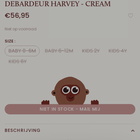
DEBARDEUR HARVEY - CREAM
€56,95
Niet op voorraad
SIZE :
BABY 0-6M
BABY 6-12M
KIDS 2Y
KIDS 4Y
KIDS 6Y
NIET IN STOCK - MAIL MIJ
BESCHRIJVING