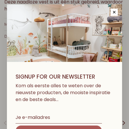
Deze naadloze vest is uit één stuk gebreid, waardoor
het zeer comfortabel is voor baby's.
✕
MEER INFO
DETAILS
D
I
T
V
I
N
D
J
E
M
I
S
S
C
H
I
E
N
O
O
K
L
E
U
K
SIGNUP FOR OUR NEWSLETTER
Kom als eerste alles te weten over de
nieuwste producten, de mooiste inspiratie
en de beste deals…