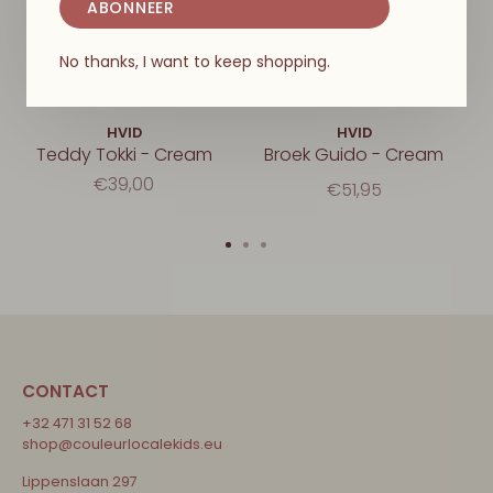
ABONNEER
No thanks, I want to keep shopping.
HVID
HVID
Teddy Tokki - Cream
Broek Guido - Cream
€39,00
€51,95
CONTACT
+32 471 31 52 68
shop@couleurlocalekids.eu
Lippenslaan 297